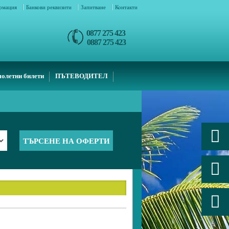
ормация
Банкови реквизити
Запитване
Контакти
0877 275 423
0887 275 423
олетни билети
ПЪТЕВОДИТЕЛ