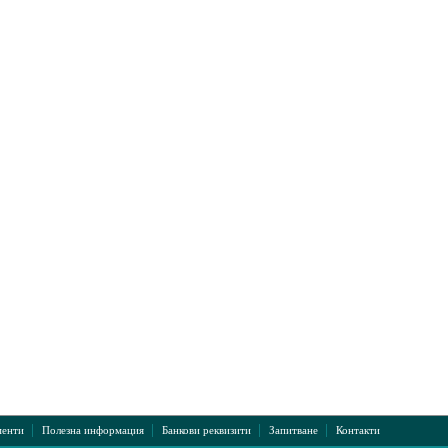
|
|
|
|
енти
Полезна информация
Банкови реквизити
Запитване
Контакти