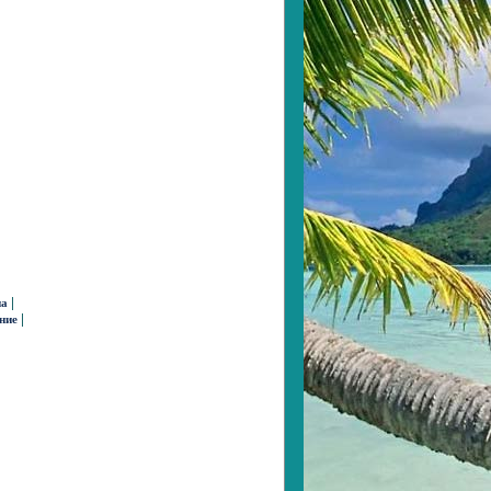
|
на
|
ние