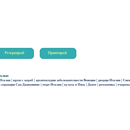
Резервирай
Принтирай
ъзки:
|
|
|
|
 Италия
круиз с кораб
архитектурни забележителности Венеция
дворци Италия
Сие
|
|
|
|
|
и атракции Сан Джиминяно
море Италия
кулата в Пиза
Данте
романтика
очарова