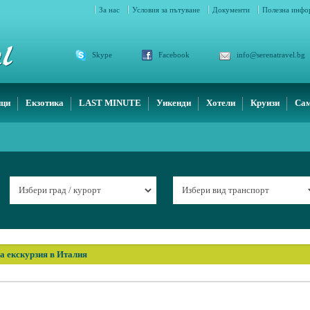
За нас
Условия за пътуване
Документи
Полезна инф
Skype
Facebook
info@serenatravel.bg
ици
Екзотика
LAST MINUTE
Уикенди
Хотели
Круизи
Сам
а екскурзия в Италия