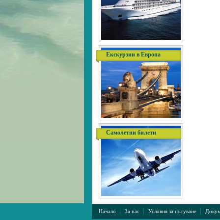
Екскурзии в Европа
Самолетни билети
|
|
|
Начало
За нас
Условия за пътуване
Докум