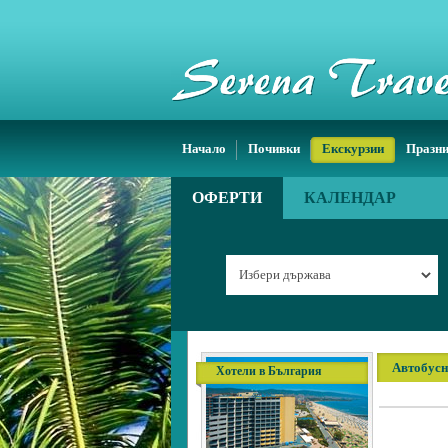
Начало
Почивки
Екскурзии
Празн
ОФЕРТИ
КАЛЕНДАР
Автобусн
Хотели в България