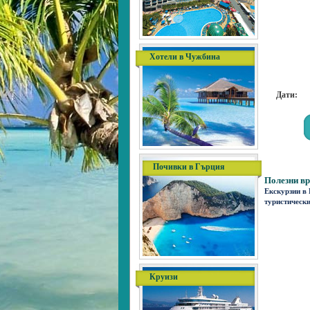
Хотели в Чужбина
Дати:
Почивки в Гърция
Полезни вр
Екскурзии в
туристическ
Круизи