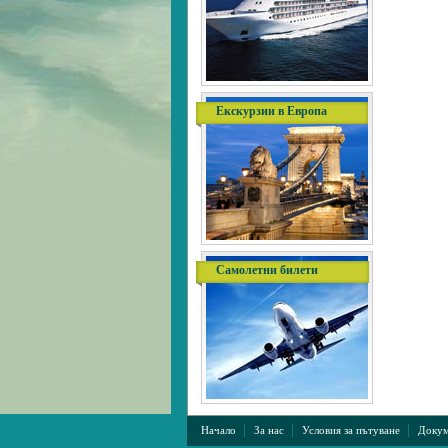
Екскурзии в Европа
Самолетни билети
|
|
|
Начало
За нас
Условия за пътуване
Докум