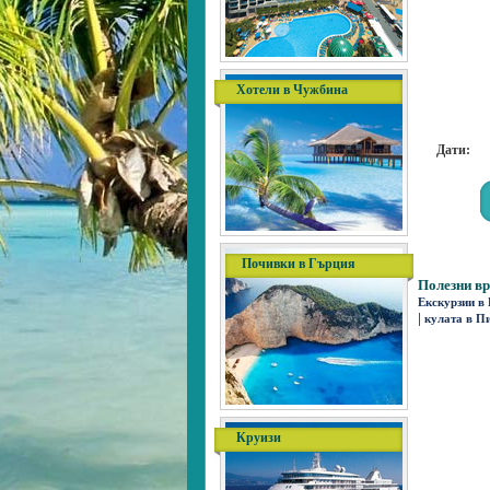
Хотели в Чужбина
Дати:
Почивки в Гърция
Полезни вр
Екскурзии в
|
кулата в П
Круизи