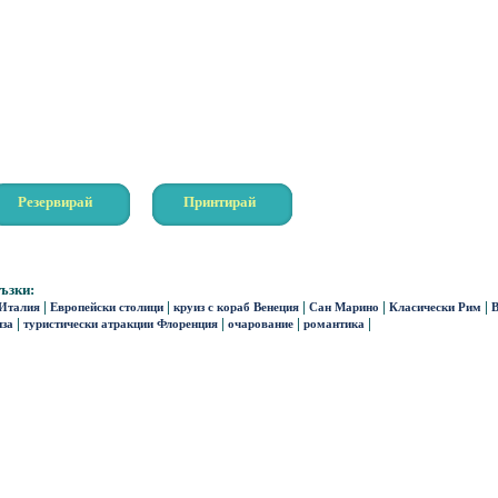
Резервирай
Принтирай
ъзки:
|
|
|
|
|
 Италия
Европейски столици
круиз с кораб Венеция
Сан Марино
Класически Рим
В
|
|
|
|
иза
туристически атракции Флоренция
очарование
романтика