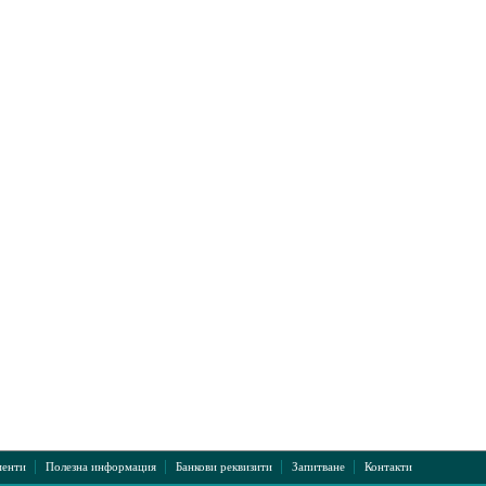
|
|
|
|
енти
Полезна информация
Банкови реквизити
Запитване
Контакти