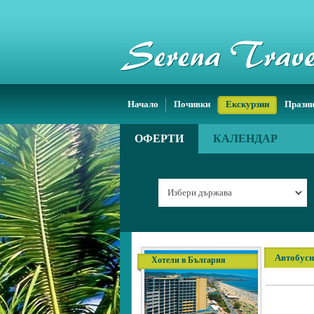
Начало
Почивки
Екскурзии
Празн
ОФЕРТИ
КАЛЕНДАР
Автобусн
Хотели в България