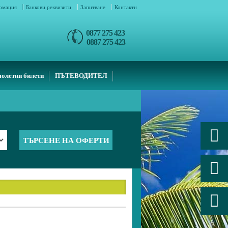
ормация
Банкови реквизити
Запитване
Контакти
0877 275 423
0887 275 423
олетни билети
ПЪТЕВОДИТЕЛ