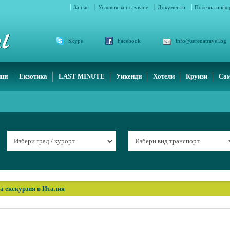
За нас
Условия за пътуване
Документи
Полезна инф
Skype
Facebook
info@serenatravel.bg
ици
Екзотика
LAST MINUTE
Уикенди
Хотели
Круизи
Сам
а екскурзия в Италия