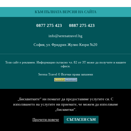
ПЪТЕВОДИТЕЛ
КЪМ ПЪЛНАТА ВЕРСИЯ НА САЙТА
За нас
Условия за пътуване
0877 275 423
0887 275 423
Документи
Полезна информация
Банкови реквизити
Контакти
info@serenatravel.bg
София, ул. Фридрих Жулио Кюри №20
Запитване
Този сайт е рекламен. Информация съгласно чл. 82 от ЗТ може да получите в нашите
офиси.
Serena Travel © Всички права запазени
„Бисквитките“ ни помагат да предоставяме услугите си. С
използването на услугите ни приемате, че можем да използваме
„бисквитки“.
Прочети повече
СЪГЛАСЕН СЪМ