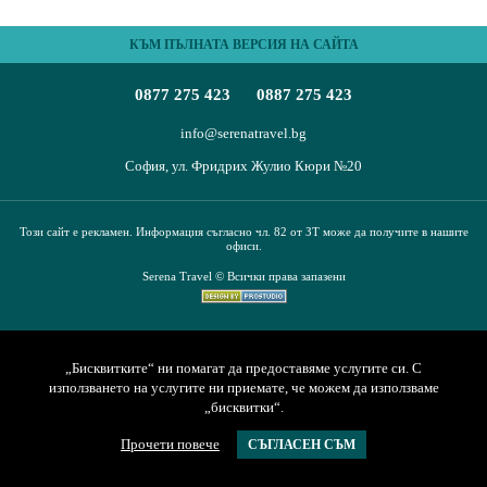
ПЪТЕВОДИТЕЛ
КЪМ ПЪЛНАТА ВЕРСИЯ НА САЙТА
За нас
Условия за пътуване
0877 275 423
0887 275 423
Документи
Полезна информация
Банкови реквизити
Контакти
info@serenatravel.bg
София, ул. Фридрих Жулио Кюри №20
Запитване
Този сайт е рекламен. Информация съгласно чл. 82 от ЗТ може да получите в нашите
офиси.
Serena Travel © Всички права запазени
„Бисквитките“ ни помагат да предоставяме услугите си. С
използването на услугите ни приемате, че можем да използваме
„бисквитки“.
Прочети повече
СЪГЛАСЕН СЪМ