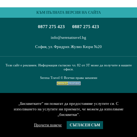
ПЪТЕВОДИТЕЛ
КЪМ ПЪЛНАТА ВЕРСИЯ НА САЙТА
За нас
Условия за пътуване
0877 275 423
0887 275 423
Документи
Полезна информация
Банкови реквизити
Контакти
info@serenatravel.bg
София, ул. Фридрих Жулио Кюри №20
Запитване
Този сайт е рекламен. Информация съгласно чл. 82 от ЗТ може да получите в нашите
офиси.
Serena Travel © Всички права запазени
„Бисквитките“ ни помагат да предоставяме услугите си. С
използването на услугите ни приемате, че можем да използваме
„бисквитки“.
Прочети повече
СЪГЛАСЕН СЪМ