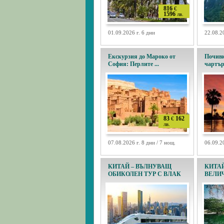
816
€
1596
лв.
01.09.2026 г. 6 дни
22.08.2
Екскурзия до Мароко от
Почивк
София: Перлите ...
чартър
83
162
€
лв.
07.08.2026 г. 8 дни / 7 нощ.
06.09.20
КИТАЙ – ВЪЛНУВАЩ
КИТАЙ
ОБИКОЛЕН ТУР С ВЛАК
ВЕЛИЧ