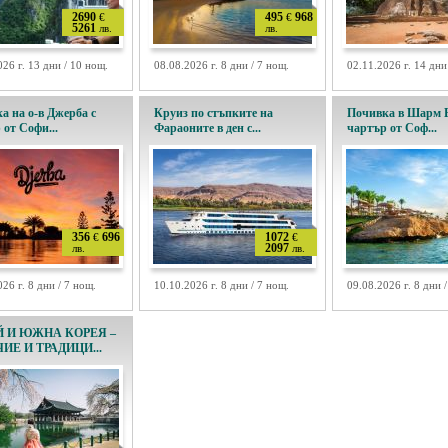
2690
495
968
€
€
5261
лв.
лв.
026 г. 13 дни / 10 нощ.
08.08.2026 г. 8 дни / 7 нощ.
02.11.2026 г. 14 дни
а на о-в Джерба с
Круиз по стъпките на
Почивка в Шарм 
 от Софи...
Фараоните в ден с...
чартър от Соф...
356
696
1072
€
€
2097
лв.
лв.
26 г. 8 дни / 7 нощ.
10.10.2026 г. 8 дни / 7 нощ.
09.08.2026 г. 8 дни 
 И ЮЖНА КОРЕЯ –
ИЕ И ТРАДИЦИ...