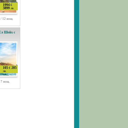
1994
€
3899
лв.
 / 12 нощ.
Ел Шейх с
105
205
€
лв.
/ 7 нощ.