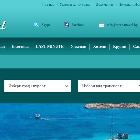
За нас
Условия за пътуване
Документи
Полезна инф
Skype
Facebook
info@serenatravel.bg
ици
Екзотика
LAST MINUTE
Уикенди
Хотели
Круизи
Сам