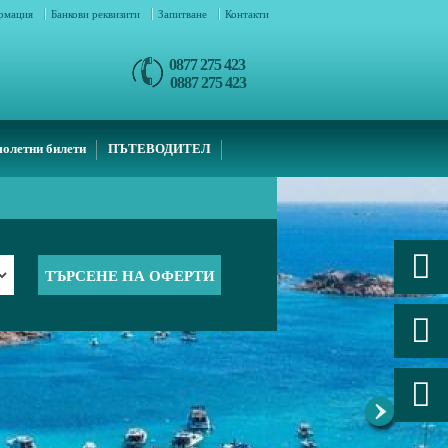
ормация
Банкови реквизити
Запитване
Контакти
0877 275 423
0887 275 423
олетни билети
ПЪТЕВОДИТЕЛ