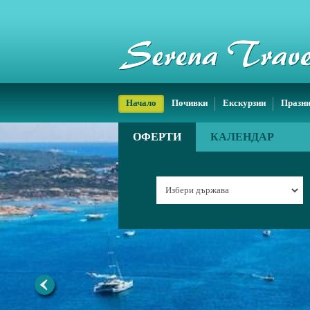
Начало
Почивки
Екскурзии
Празн
ОФЕРТИ
КАЛЕНДАР