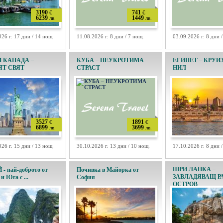
3190
741
€
€
6239
1449
лв.
лв.
026 г. 17 дни / 14 нощ.
11.08.2026 г. 8 дни / 7 нощ.
03.09.2026 г. 8 дни 
 КАНАДА –
КУБА – НЕУКРОТИМА
ЕГИПЕТ – КРУИ
ЯТ СВЯТ
СТРАСТ
НИЛ
3527
1891
€
€
6899
3699
лв.
лв.
026 г. 15 дни / 13 нощ.
30.10.2026 г. 13 дни / 10 нощ.
17.10.2026 г. 8 дни 
ШРИ ЛАНКА –
- най-доброто от
Почивка в Майорка от
ЗАВЛАДЯВАЩ Р
и Юга с ...
София
ОСТРОВ