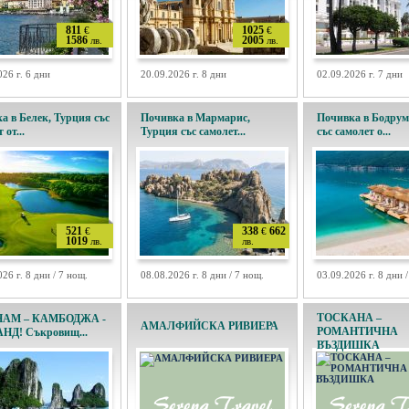
811
1025
€
€
1586
2005
лв.
лв.
026 г. 6 дни
20.09.2026 г. 8 дни
02.09.2026 г. 7 дни
а в Белек, Турция със
Почивка в Мармарис,
Почивка в Бодрум
 от...
Турция със самолет...
със самолет о...
521
338
662
€
€
1019
лв.
лв.
26 г. 8 дни / 7 нощ.
08.08.2026 г. 8 дни / 7 нощ.
03.09.2026 г. 8 дни 
ТОСКАНА –
АМ – КАМБОДЖА -
АМАЛФИЙСКА РИВИЕРА
РОМАНТИЧНА
НД! Съкровищ...
ВЪЗДИШКА