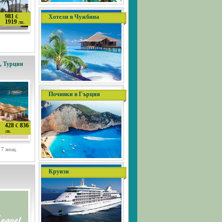
981
€
Хотели в Чужбина
1919
лв.
, Турция
Почивки в Гърция
428
836
€
лв.
/ 7 нощ.
Круизи