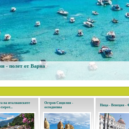
е на цъфтежа на вишните
страната на фадото, откривателите и т...
7 в ЛЕВИ - ЗИМНА ПРИКАЗКА / Дати: 30.12...
я - полет от Варна
а на италианските
Остров Сицилия -
Ница - Венеция -
 езерот...
осемдневна