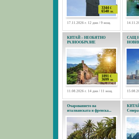
3344
€
6540
лв.
17.11.2026 г. 12 дни / 9 нощ.
14.11.2
КИТАЙ – НЕОБЯТНО
САЩ И
РАЗНООБРАЗИЕ
НОВИ
1891
€
3699
лв.
11.08.2026 г. 14 дни / 11 нощ.
15.08.2
Очарованието на
КИТАЙ 
италианската и френска...
Севера 