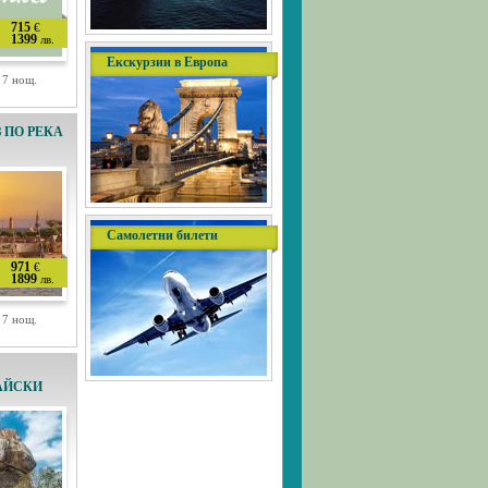
715
€
1399
лв.
Екскурзии в Европа
/ 7 нощ.
З ПО РЕКА
Самолетни билети
971
€
1899
лв.
/ 7 нощ.
АЙСКИ