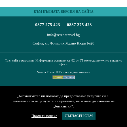
ПЪТЕВОДИТЕЛ
КЪМ ПЪЛНАТА ВЕРСИЯ НА САЙТА
За нас
Условия за пътуване
0877 275 423
0887 275 423
Документи
Полезна информация
Банкови реквизити
Контакти
info@serenatravel.bg
София, ул. Фридрих Жулио Кюри №20
Запитване
Този сайт е рекламен. Информация съгласно чл. 82 от ЗТ може да получите в нашите
офиси.
Serena Travel © Всички права запазени
„Бисквитките“ ни помагат да предоставяме услугите си. С
използването на услугите ни приемате, че можем да използваме
„бисквитки“.
Прочети повече
СЪГЛАСЕН СЪМ