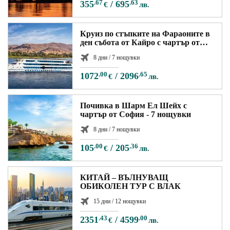
355
.67
/
695
.63
€
лв.
Круиз по стъпките на Фараоните в
ден събота от Кайро с чартър от
София
8 дни / 7 нощувки
1072
.00
/
2096
.65
€
лв.
Почивка в Шарм Ел Шейх с
чартър от София - 7 нощувки
8 дни / 7 нощувки
105
.00
/
205
.36
€
лв.
КИТАЙ – ВЪЛНУВАЩ
ОБИКОЛЕН ТУР С ВЛАК
15 дни / 12 нощувки
2351
.43
/
4599
.00
€
лв.