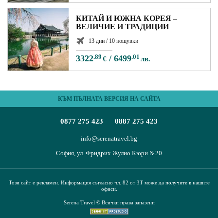
КИТАЙ И ЮЖНА КОРЕЯ –
ВЕЛИЧИЕ И ТРАДИЦИИ
13 дни / 10 нощувки
3322
.89
/
6499
.01
€
лв.
КЪМ ПЪЛНАТА ВЕРСИЯ НА САЙТА
0877 275 423
0887 275 423
info@serenatravel.bg
София, ул. Фридрих Жулио Кюри №20
Този сайт е рекламен. Информация съгласно чл. 82 от ЗТ може да получите в нашите
офиси.
Serena Travel © Всички права запазени