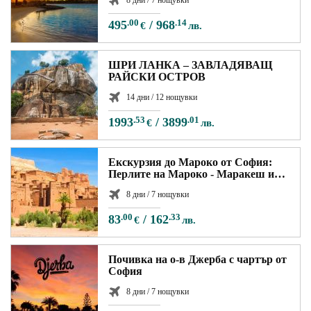
495
.00
/
968
.14
€
лв.
ШРИ ЛАНКА – ЗАВЛАДЯВАЩ
РАЙСКИ ОСТРОВ
14 дни / 12 нощувки
1993
.53
/
3899
.01
€
лв.
Екскурзия до Мароко от София:
Перлите на Мароко - Маракеш и
Агадир
8 дни / 7 нощувки
83
.00
/
162
.33
€
лв.
Почивка на о-в Джерба с чартър от
София
8 дни / 7 нощувки