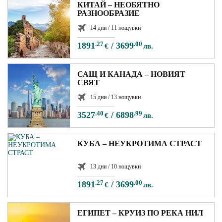
КИТАЙ – НЕОБЯТНО
РАЗНООБРАЗИЕ
14 дни / 11 нощувки
1891
.27
/
3699
.00
€
лв.
САЩ И КАНАДА – НОВИЯТ
СВЯТ
15 дни / 13 нощувки
3527
.40
/
6898
.99
€
лв.
КУБА – НЕУКРОТИМА СТРАСТ
13 дни / 10 нощувки
1891
.27
/
3699
.00
€
лв.
ЕГИПЕТ – КРУИЗ ПО РЕКА НИЛ