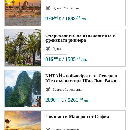
8 дни / 7 нощувки
970
.94
/
1898
.99
€
лв.
Очарованието на италианската и
френската ривиера
6 дни
816
.00
/
1595
.96
€
лв.
КИТАЙ - най-доброто от Севера и
Юга с манастира Шао Лин. Важна
новина - без визи за Китай
13 дни / 10 нощувки
2690
.00
/
5261
.18
€
лв.
Почивка в Майорка от София
8 дни / 7 нощувки