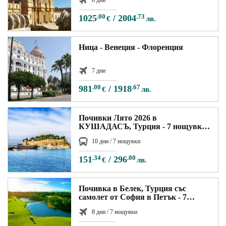
1025
.00
/
2004
.73
€
лв.
Ница - Венеция - Флоренция
7 дни
981
.00
/
1918
.67
€
лв.
Почивки Лято 2026 в
КУШАДАСЪ, Турция - 7 нощувки
автобусна програма
10 дни / 7 нощувки
151
.34
/
296
.00
€
лв.
Почивка в Белек, Турция със
самолет от София в Петък - 7
нощувки
8 дни / 7 нощувки