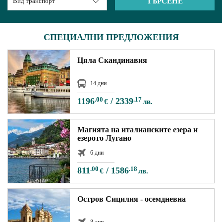
ПЪТЕВОДИТЕЛ
За нас
Условия за пътуване
СПЕЦИАЛНИ ПРЕДЛОЖЕНИЯ
Документи
Полезна информация
Банкови реквизити
Контакти
Цяла Скандинавия
14 дни
Запитване
1196
.00
/
2339
.17
€
лв.
Магията на италианските езера и
езерото Лугано
6 дни
811
.00
/
1586
.18
€
лв.
Остров Сицилия - осемдневна
8 дни