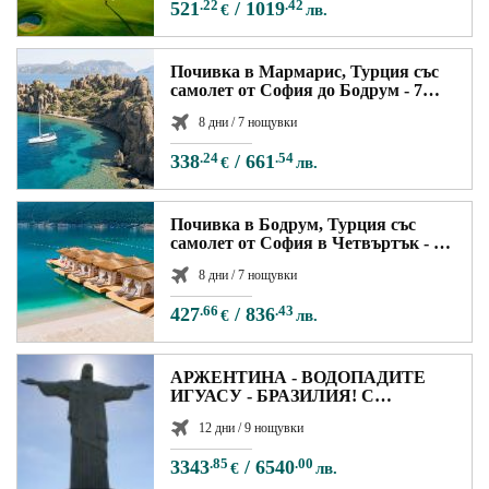
521
.22
/
1019
.42
€
лв.
Почивка в Мармарис, Турция със
самолет от София до Бодрум - 7
нощувки
8 дни / 7 нощувки
338
.24
/
661
.54
€
лв.
Почивка в Бодрум, Турция със
самолет от София в Четвъртък - 7
нощувки
8 дни / 7 нощувки
427
.66
/
836
.43
€
лв.
АРЖЕНТИНА - ВОДОПАДИТЕ
ИГУАСУ - БРАЗИЛИЯ! С
възможност за посещение на
12 дни / 9 нощувки
столицата на Уругвай -
Монтевидео!
3343
.85
/
6540
.00
€
лв.