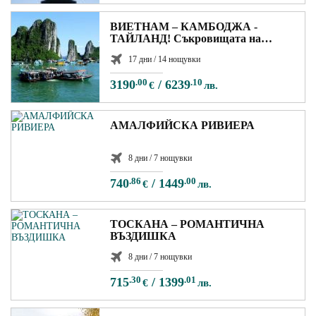
ВИЕТНАМ – КАМБОДЖА -
ТАЙЛАНД! Съкровищата на
Индокитай! Без визи за Виетнам и
17 дни / 14 нощувки
Тайланд за български граждани
3190
.00
/
6239
.10
€
лв.
АМАЛФИЙСКА РИВИЕРА
8 дни / 7 нощувки
740
.86
/
1449
.00
€
лв.
ТОСКАНА – РОМАНТИЧНА
ВЪЗДИШКА
8 дни / 7 нощувки
715
.30
/
1399
.01
€
лв.