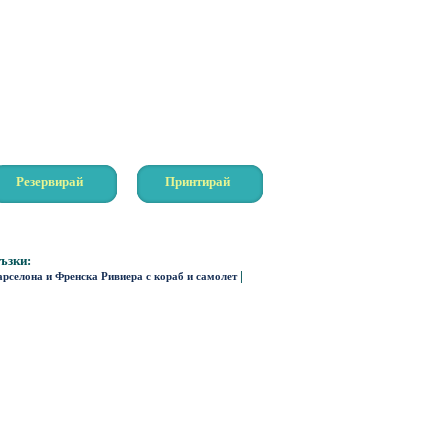
Резервирай
Принтирай
ъзки:
|
арселона и Френска Ривиера с кораб и самолет