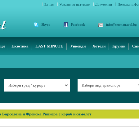
За нас
Условия за пътуване
Документи
Полезна инф
Skype
Facebook
info@serenatravel.bg
ици
Екзотика
LAST MINUTE
Уикенди
Хотели
Круизи
Сам
о Барселона и Френска Ривиера с кораб и самолет