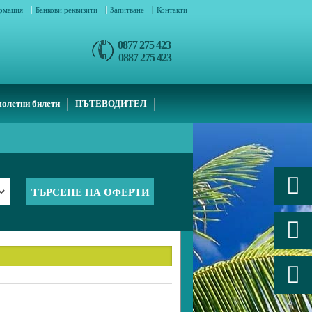
ормация
Банкови реквизити
Запитване
Контакти
0877 275 423
0887 275 423
олетни билети
ПЪТЕВОДИТЕЛ