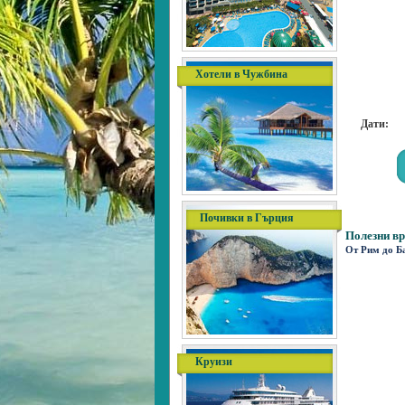
Хотели в Чужбина
Дати:
Почивки в Гърция
Полезни вр
От Рим до Б
Круизи