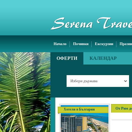
Начало
Почивки
Екскурзии
Празн
ОФЕРТИ
КАЛЕНДАР
От Рим д
Хотели в България