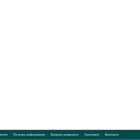
|
|
|
|
енти
Полезна информация
Банкови реквизити
Запитване
Контакти