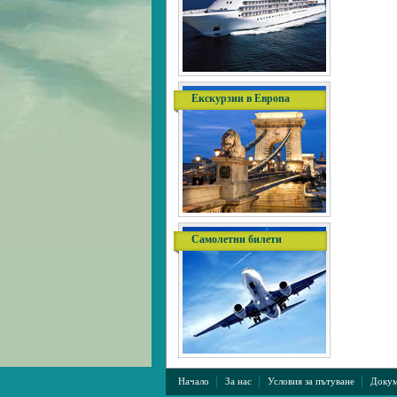
Екскурзии в Европа
Самолетни билети
|
|
|
Начало
За нас
Условия за пътуване
Докум