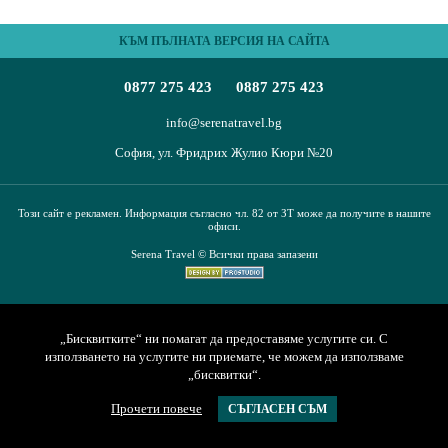
ПЪТЕВОДИТЕЛ
КЪМ ПЪЛНАТА ВЕРСИЯ НА САЙТА
За нас
Условия за пътуване
0877 275 423
0887 275 423
Документи
Полезна информация
Банкови реквизити
Контакти
info@serenatravel.bg
София, ул. Фридрих Жулио Кюри №20
Запитване
Този сайт е рекламен. Информация съгласно чл. 82 от ЗТ може да получите в нашите
офиси.
Serena Travel © Всички права запазени
„Бисквитките“ ни помагат да предоставяме услугите си. С
използването на услугите ни приемате, че можем да използваме
„бисквитки“.
Прочети повече
СЪГЛАСЕН СЪМ