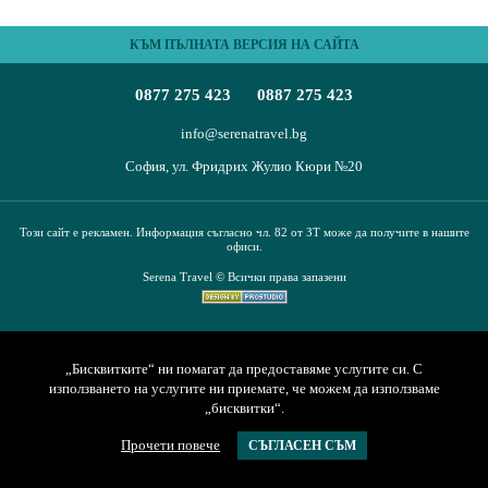
ПЪТЕВОДИТЕЛ
КЪМ ПЪЛНАТА ВЕРСИЯ НА САЙТА
За нас
Условия за пътуване
0877 275 423
0887 275 423
Документи
Полезна информация
Банкови реквизити
Контакти
info@serenatravel.bg
София, ул. Фридрих Жулио Кюри №20
Запитване
Този сайт е рекламен. Информация съгласно чл. 82 от ЗТ може да получите в нашите
офиси.
Serena Travel © Всички права запазени
„Бисквитките“ ни помагат да предоставяме услугите си. С
използването на услугите ни приемате, че можем да използваме
„бисквитки“.
Прочети повече
СЪГЛАСЕН СЪМ