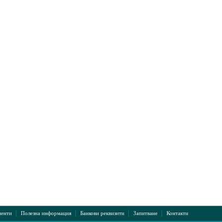
|
|
|
|
енти
Полезна информация
Банкови реквизити
Запитване
Контакти