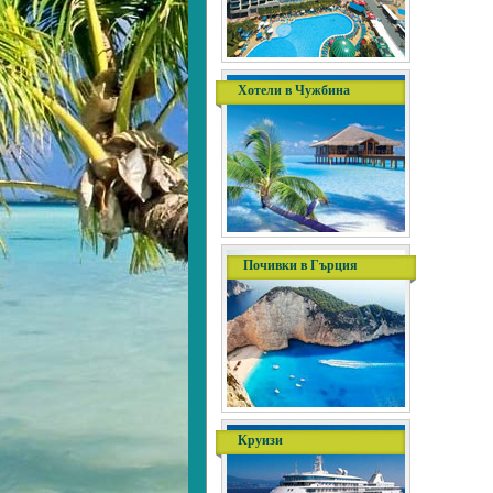
Хотели в Чужбина
Почивки в Гърция
Круизи