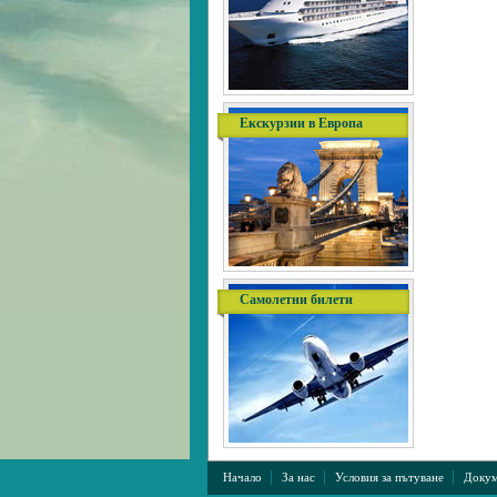
Екскурзии в Европа
Самолетни билети
|
|
|
Начало
За нас
Условия за пътуване
Докум