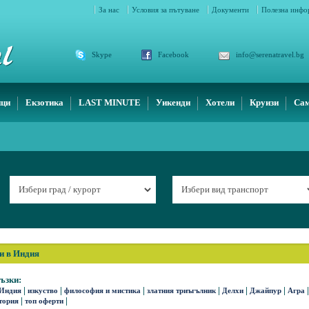
За нас
Условия за пътуване
Документи
Полезна инф
Skype
Facebook
info@serenatravel.bg
ици
Екзотика
LAST MINUTE
Уикенди
Хотели
Круизи
Сам
и в Индия
ъзки:
|
|
|
|
|
|
|
 Индия
изкуство
философия и мистика
златния триъгълник
Делхи
Джайпур
Агра
|
|
тория
топ оферти