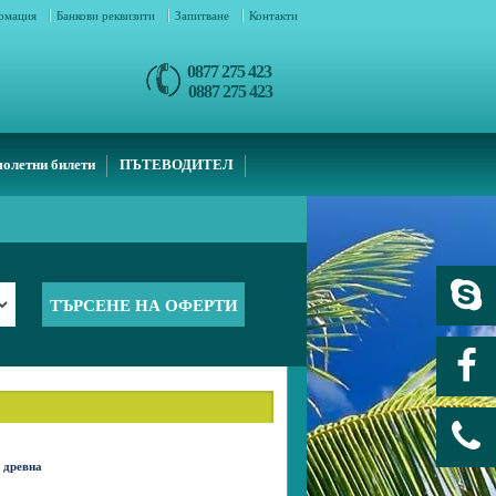
ормация
Банкови реквизити
Запитване
Контакти
0877 275 423
0887 275 423
олетни билети
ПЪТЕВОДИТЕЛ
древна