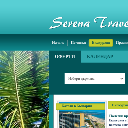
Начало
Почивки
Екскурзии
Празн
ОФЕРТИ
КАЛЕНДАР
Екскурзи
Хотели в България
Полезни вр
Екскурзии в
култура и ис