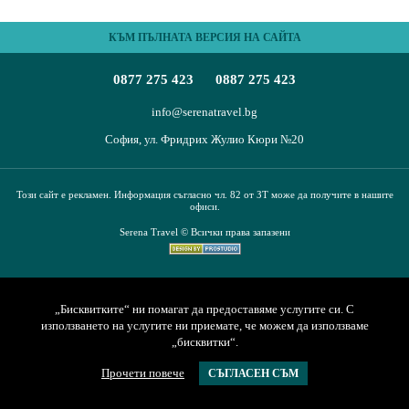
ПЪТЕВОДИТЕЛ
КЪМ ПЪЛНАТА ВЕРСИЯ НА САЙТА
За нас
Условия за пътуване
0877 275 423
0887 275 423
Документи
Полезна информация
Банкови реквизити
Контакти
info@serenatravel.bg
София, ул. Фридрих Жулио Кюри №20
Запитване
Този сайт е рекламен. Информация съгласно чл. 82 от ЗТ може да получите в нашите
офиси.
Serena Travel © Всички права запазени
„Бисквитките“ ни помагат да предоставяме услугите си. С
използването на услугите ни приемате, че можем да използваме
„бисквитки“.
Прочети повече
СЪГЛАСЕН СЪМ