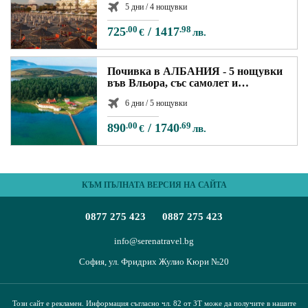
ПЪТЕВОДИТЕЛ
5 дни / 4 нощувки
725
.00
/
1417
.98
€
лв.
За нас
Условия за пътуване
Документи
Полезна информация
Почивка в АЛБАНИЯ - 5 нощувки
Банкови реквизити
във Вльора, със самолет и
Контакти
обслужване на български език!
6 дни / 5 нощувки
Запитване
890
.00
/
1740
.69
€
лв.
КЪМ ПЪЛНАТА ВЕРСИЯ НА САЙТА
0877 275 423
0887 275 423
info@serenatravel.bg
София, ул. Фридрих Жулио Кюри №20
Този сайт е рекламен. Информация съгласно чл. 82 от ЗТ може да получите в нашите