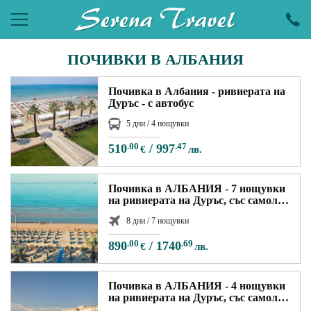
ПОЧИВКИ В АЛБАНИЯ
ПОЧИВКИ
ЕКСКУРЗИИ
Почивка в Албания - ривиерата на
Дуръс - с автобус
ПРАЗНИЦИ
5 дни / 4 нощувки
ЕКЗОТИКА
510
.00
/
997
.47
€
лв.
LAST MINUTE
Почивка в АЛБАНИЯ - 7 нощувки
на ривиерата на Дуръс, със самолет
УИКЕНДИ
и обслужване на български език!
8 дни / 7 нощувки
ХОТЕЛИ
890
.00
/
1740
.69
€
лв.
КРУИЗИ
Почивка в АЛБАНИЯ - 4 нощувки
САМОЛЕТНИ БИЛЕТИ
на ривиерата на Дуръс, със самолет
и обслужване на български език!