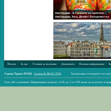
|
|
|
|
|
Начало
За нас
Условия за пътуване
Документи
Полезна информация
Б
Серена Травел ЕООД
License № PK-01-7043
Застраховка отговорност на ту
Този сайт е рекламен. Информация съгласно чл.28, ал. 2 от ЗЗТ може да получите в наш