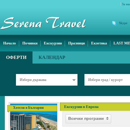
За на
Skype
Начало
Почивки
Екскурзии
Празници
Екзотика
LAST M
ОФЕРТИ
КАЛЕНДАР
Екскурзии в Европа
Хотели в България