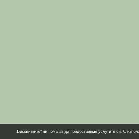
„Бисквитките“ ни помагат да предоставяме услугите си. С изпол