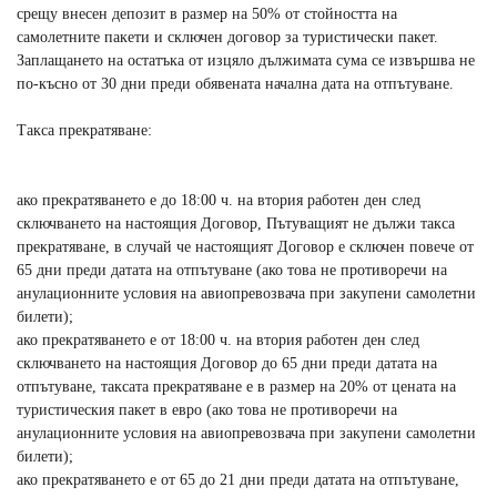
срещу внесен депозит в размер на 50% от стойността на
самолетните пакети и сключен договор за туристически пакет.
Заплащането на остатъка от изцяло дължимата сума се извършва не
по-късно от 30 дни преди обявената начална дата на отпътуване.
Такса прекратяване:
ако прекратяването е до 18:00 ч. на втория работен ден след
сключването на настоящия Договор, Пътуващият не дължи такса
прекратяване, в случай че настоящият Договор е сключен повече от
65 дни преди датата на отпътуване (ако това не противоречи на
анулационните условия на авиопревозвача при закупени самолетни
билети);
ако прекратяването е от 18:00 ч. на втория работен ден след
сключването на настоящия Договор до 65 дни преди датата на
отпътуване, таксата прекратяване е в размер на 20% от цената на
туристическия пакет в евро (ако това не противоречи на
анулационните условия на авиопревозвача при закупени самолетни
билети);
ако прекратяването е от 65 до 21 дни преди датата на отпътуване,