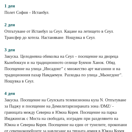
1 ден
Полет София – Истанбул.
2 ден
Отпътуване от Истанбул за Сеул. Кацане на летището в Сеул.
Трансфер до хотела. Настаняване. Нощувка в Сеул.
3 ден
Закуска. Целодневна обиколка на Сеул – посещение на двореца
Кьонбоккун и на традиционното селище Букчон Ханок. Обяд.
Посещение на улица „Инсадонг“ с множество арт магазини и на
традиционния пазар Намдаемун. Разходка по улица „Мьонгдонг“.
Нощувка в Сеул.
4 ден
Закуска. Посещение на Сеулската телевизионна кула N. Отпътуване
за Паджу и посещение на Демилитаризираната зона /DMZ/ -
границата между Северна и Южна Корея. Посещение на парка
Имджингак с Моста на свободата, изграден при разделянето на
Южна и Северна Корея. Посещение на един от тунелите, прокопани
от севернокорейците за навлизане на тяхната армия в Южна Корея,