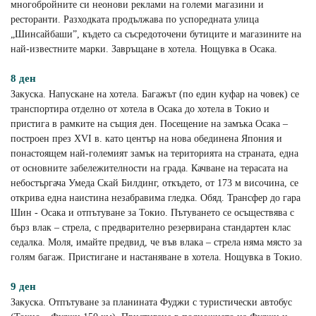
многобройните си неонови реклами на големи магазини и
ресторанти. Разходката продължава по успоредната улица
„Шинсайбаши”, където са съсредоточени бутиците и магазините на
най-известните марки. Завръщане в хотела. Нощувка в Осака.
8 ден
Закуска. Напускане на хотела. Багажът (по един куфар на човек) се
транспортира отделно от хотела в Осака до хотела в Токио и
пристига в рамките на същия ден. Посещение на замъка Осака –
построен през XVI в. като център на нова обединена Япония и
понастоящем най-големият замък на територията на страната, една
от основните забележителности на града. Качване на терасата на
небостъргача Умеда Скай Билдинг, откъдето, от 173 м височина, се
открива една наистина незабравима гледка. Обяд. Трансфер до гара
Шин - Осака и отпътуване за Токио. Пътуването се осъществява с
бърз влак – стрела, с предварително резервирана стандартен клас
седалка. Моля, имайте предвид, че във влака – стрела няма място за
голям багаж. Пристигане и настаняване в хотела. Нощувка в Токио.
9 ден
Закуска. Отпътуване за планината Фуджи с туристически автобус