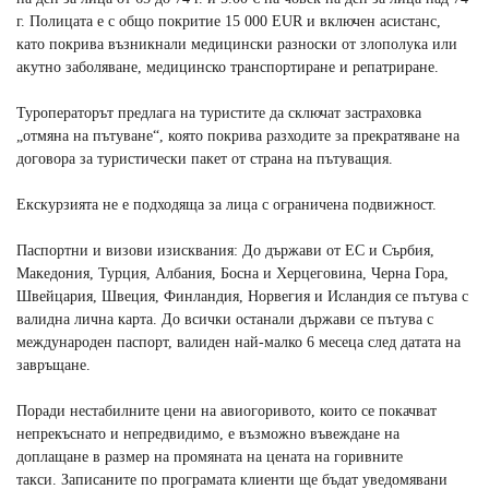
г. Полицата е с общо покритие 15 000 ЕUR и включен асистанс,
като покрива възникнали медицински разноски от злополука или
акутно заболяване, медицинско транспортиране и репатриране.
Туроператорът предлага на туристите да сключат застраховка
„отмяна на пътуване“, която покрива разходите за прекратяване на
договора за туристически пакет от страна на пътуващия.
Екскурзията не е подходяща за лица с ограничена подвижност.
Паспортни и визови изисквания: До държави от ЕС и Сърбия,
Македония, Турция, Албания, Босна и Херцеговина, Черна Гора,
Швейцария, Швеция, Финландия, Норвегия и Исландия се пътува с
валидна лична карта. До всички останали държави се пътува с
международен паспорт, валиден най-малко 6 месеца след датата на
завръщане.
Поради нестабилните цени на авиогоривото, които се покачват
непрекъснато и непредвидимо, е възможно въвеждане на
доплащане в размер на промяната на цената на горивните
такси. Записаните по програмата клиенти ще бъдат уведомявани