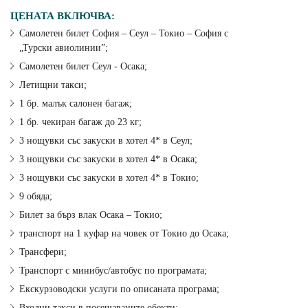
ЦЕНАТА ВКЛЮЧВА:
Самолетен билет София – Сеул – Токио – София с
„Турски авиолинии”;
Самолетен билет Сеул - Осака;
Летищни такси;
1 бр. малък салонен багаж;
1 бр. чекиран багаж до 23 кг;
3 нощувки със закуски в хотел 4* в Сеул;
3 нощувки със закуски в хотел 4* в Осака;
3 нощувки със закуски в хотел 4* в Токио;
9 обяда;
Билет за бърз влак Осака – Токио;
транспорт на 1 куфар на човек от Токио до Осака;
Трансфери;
Транспорт с минибус/автобус по програмата;
Екскурзоводски услуги по описаната програма;
Входни такси в посещаваните обекти;