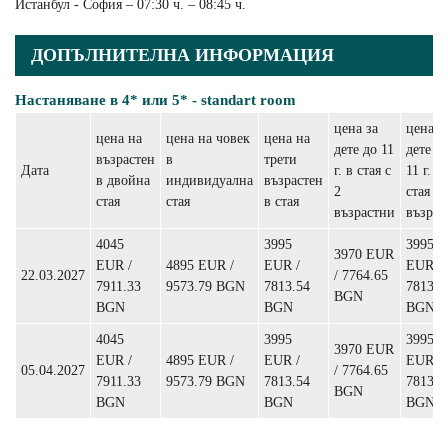
Истанбул - София – 07:30 ч. – 08:45 ч.
ДОПЪЛНИТЕЛНА ИНФОРМАЦИЯ
Настаняване в 4* или 5* - standart room
цена за
цена з
цена на
цена на човек
цена на
дете до 11
дете д
възрастен
в
трети
Дата
г. в стая с
11 г. в
в двойна
индивидуална
възрастен
2
стая с 
стая
стая
в стая
възрастни
възрас
4045
3995
3995
3970 EUR
EUR /
4895 EUR /
EUR /
EUR /
22.03.2027
/ 7764.65
7911.33
9573.79 BGN
7813.54
7813.5
BGN
BGN
BGN
BGN
4045
3995
3995
3970 EUR
EUR /
4895 EUR /
EUR /
EUR /
05.04.2027
/ 7764.65
7911.33
9573.79 BGN
7813.54
7813.5
BGN
BGN
BGN
BGN