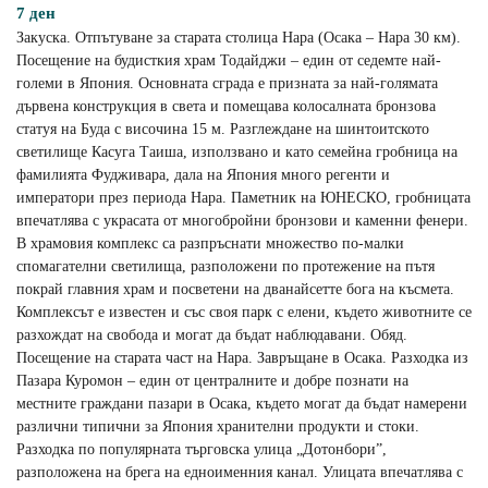
7 ден
Закуска. Отпътуване за старата столица Нара (Осака – Нара 30 км).
Посещение на будисткия храм Тодайджи – един от седемте най-
големи в Япония. Основната сграда е призната за най-голямата
дървена конструкция в света и помещава колосалната бронзова
статуя на Буда с височина 15 м. Разглеждане на шинтоитското
светилище Касуга Таиша, използвано и като семейна гробница на
фамилията Фудживара, дала на Япония много регенти и
императори през периода Нара. Паметник на ЮНЕСКО, гробницата
впечатлява с украсата от многобройни бронзови и каменни фенери.
В храмовия комплекс са разпръснати множество по-малки
спомагателни светилища, разположени по протежение на пътя
покрай главния храм и посветени на дванайсетте бога на късмета.
Комплексът e известен и със своя парк с елени, където животните се
разхождат на свобода и могат да бъдат наблюдавани. Обяд.
Посещение на старата част на Нара. Завръщане в Осака. Разходка из
Пазара Куромон – един от централните и добре познати на
местните граждани пазари в Осака, където могат да бъдат намерени
различни типични за Япония хранителни продукти и стоки.
Разходка по популярната търговска улица „Дотонбори”,
разположена на брега на едноименния канал. Улицата впечатлява с