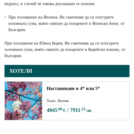
веднага, в случай че такова доплащане се наложи.
При посещение на Япония, Ви съветваме да си осигурите
основната сума, която смятате да похарчите в Японски йени, от
България.
При посещение на Южна Корея, Ви съветваме да си осигурите
основната сума, която смятате да похарчите в Корейски вонове, от
България.
ХОТЕЛИ
Настаняване в 4* или 5*
Токио, Япония
4045
.00
/
7911
.33
€
лв.