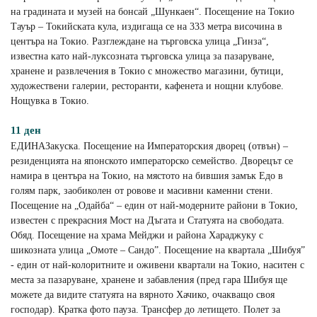
на градината и музей на бонсай „Шункаен“. Посещение на Токио
Тауър – Токийската кула, издигаща се на 333 метра височина в
центъра на Токио. Разглеждане на търговска улица „Гинза“,
известна като най-луксозната търговска улица за пазаруване,
хранене и развлечения в Токио с множество магазини, бутици,
художествени галерии, ресторанти, кафенета и нощни клубове.
Нощувка в Токио.
11 ден
ЕДИНАЗакуска. Посещение на Императорския дворец (отвън) –
резиденцията на японското императорско семейство. Дворецът се
намира в центъра на Токио, на мястото на бившия замък Едо в
голям парк, заобиколен от ровове и масивни каменни стени.
Посещение на „Одайба“ – един от най-модерните райони в Токио,
известен с прекрасния Мост на Дъгата и Статуята на свободата.
Обяд. Посещение на храма Мейджи и района Хараджуку с
шикозната улица „Омоте – Сандо”. Посещение на квартала „Шибуя”
- един от най-колоритните и оживени квартали на Токио, наситен с
места за пазаруване, хранене и забавления (пред гара Шибуя ще
можете да видите статуята на вярното Хачико, очакващо своя
господар). Кратка фото пауза. Трансфер до летището. Полет за