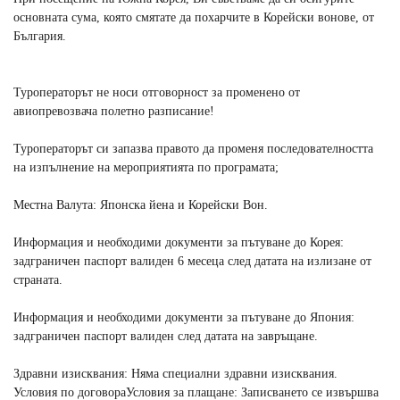
основната сума, която смятате да похарчите в Корейски вонове, от
България.
Туроператорът не носи отговорност за променено от
авиопревозвача полетно разписание!
Туроператорът си запазва правото да променя последователността
на изпълнение на мероприятията по програмата;
Местна Валута: Японска йена и Корейски Вон.
Информация и необходими документи за пътуване до Корея:
задграничен паспорт валиден 6 месеца след датата на излизане от
страната.
Информация и необходими документи за пътуване до Япония:
задграничен паспорт валиден след датата на завръщане.
Здравни изисквания: Няма специални здравни изисквания.
Условия по договораУсловия за плащане: Записването се извършва