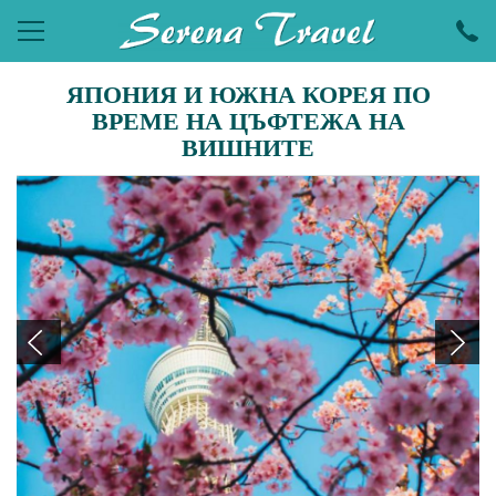
ЯПОНИЯ И ЮЖНА КОРЕЯ ПО
ПОЧИВКИ
ВРЕМЕ НА ЦЪФТЕЖА НА
ЕКСКУРЗИИ
ВИШНИТЕ
ПРАЗНИЦИ
ЕКЗОТИКА
LAST MINUTE
УИКЕНДИ
ХОТЕЛИ
КРУИЗИ
САМОЛЕТНИ БИЛЕТИ