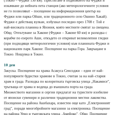
(Токио – Фуджи 150 км). Пристигане в подножието на Фуджи и
изкачване до нейната пета станция (ако метеорологичните условия
не го позволяват – посещение на информационния център на
Фуджи или парка Ойши, или традиционното село Ошино Хакай).
Фуджи е действащ вулкан, избухвал последно през 1708 г. Той е
най-високата планина в Япония, която местните смятат за свещена.
Обяд. Отпътуване за Хаконе (Фуджи – Хаконе 60 км) и разходка с
корабче по езерото Аши, откъдето се откриват великолепни гледки
(при подходящи метеорологични условия) към планината Фуджи и
национален парк Хаконе. Посещение на парка Гора. Завръщане в
Токио. Нощувка в Токио.
10 ден
Закуска. Посещение на храма Асакуса Сенсоджи – един от най-
популярните будистки храмове в Токио, считан за на най–стария
храм в града. Разходка по колоритната търговска улица „Накамисе“,
тръгваща от храма и водеща до външната порта на града.
Множеството магазини и сергии предлагат на туристите изобилие
от японски сувенири и различни традиционни местни лакомства.
Посещение на района Акибахара, известен още като „Електронният
град“, поради многобройните магазини за електроника. Посещение
на района Уено и търговската улица „Амейоко“. Обяд. Посещение