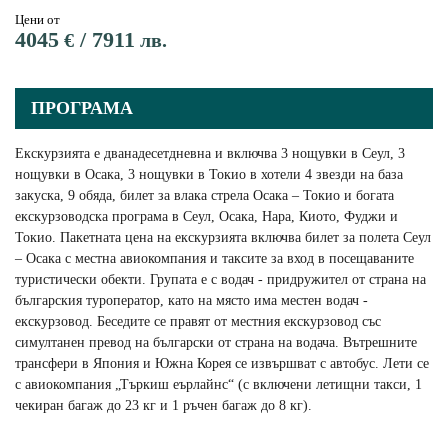
Цени от
4045
/
7911
€
лв.
ПРОГРАМА
Екскурзията е дванадесетдневна и включва 3 нощувки в Сеул, 3
нощувки в Осака, 3 нощувки в Токио в хотели 4 звезди на база
закуска, 9 обяда, билет за влака стрела Осака – Токио и богата
екскурзоводска програма в Сеул, Осака, Нара, Киото, Фуджи и
Токио. Пакетната цена на екскурзията включва билет за полета Сеул
– Осака с местна авиокомпания и таксите за вход в посещаваните
туристически обекти. Групата е с водач - придружител от страна на
българския туроператор, като на място има местен водач -
екскурзовод. Беседите се правят от местния екскурзовод със
симултанен превод на български от страна на водача. Вътрешните
трансфери в Япония и Южна Корея се извършват с автобус. Лети се
с авиокомпания „Търкиш еърлайнс“ (с включени летищни такси, 1
чекиран багаж до 23 кг и 1 ръчен багаж до 8 кг).