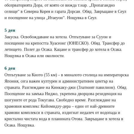
обсерваторията Дора, от която се вижда т.нар. „Пропагандно
селище“ в Северна Корея и гарата Дорсан. Обяд. Завръщане в Сеул
и посещение на улица „Итаеуон“. Нощувка в Сеул.
5 ден
Закуска. Освобождаване на хотела. Отпътуване за Сууон и
посещение на крепостта Хуасеонг (ЮНЕСКО). Обяд. Трансфер до
летището. Полет до Осака. Кацане и трансфер до хотела в Осака.
Нощувка в Осака или околности.
6 ден
Отпътуване за Киото (55 км) - в миналото столица на императорска
Япония, сега важен културен и административен център на
страната. Разглеждане на Кинкаку-джи (Златният павилион). Обяд.
Посещение на замъка Ниджо, укрепена дворцова резиденция на
шогуните от рода Токугава. Свободно време. Разглеждане на
храмовия комплекс Кийомидзу-дера – един от най-древните
храмови комплекси в страната, издигнат недалеч от водопада и
кристално чистата вода в планината Отова. Завръщане в хотела в
Осака. Нощувка.