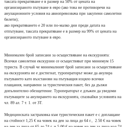
таксата прекратяване е в размер на 50% от цената на
организираното пътуване в евро (ако това не противоречи на
анулационните условия на авиопревозвача при закупени самолетни
билети);
ако прекратяването е 20 или по-малко дни преди датата на
отпътуване, таксата прекратяване е в размер на 99% от цената на
организираното пътуване в евро.
Минимален брой записани за осъществяване на екскурзията:
Всички самолетни екскурзии се осъществяват при минимум 15
туриста. В случай че минималният брой записани за осъществяване
на екскурзията не е достигнат, туроператорът може да анулира
пътуването като възстанови на пътуващия изцяло всички
плащания, направени за туристическия пакет, без да дължи
допълнително обезщетение. Туроператорът е длъжен да уведоми
пътуващите за анулирането на екскурзията, спазвайки условията на
чл. 89 ал. 7 т. 1. от ЗТ.
Медицинската застраховка към туристическия пакет е с доплащане
на стойност 1,25 € на човек на ден за лица до 64 г., 2.50 € на човек
на ден за лица от 65 до 74 г. и 5.00 € на човек на ден за лица над 74