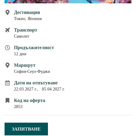
ПЪТЕВОДИТЕЛ
Дестинация
За нас
Токио, Япония
Условия за пътуване
Документи
Полезна информация
Транспорт
Банкови реквизити
Самолет
Контакти
Продължителност
Запитване
12 дни
Маршрут
София-Сеул-Фуджи
Дати на отпътуване
22.03.2027 г.,
05.04.2027 г.
Код на оферта
2853
ЗАПИТВАНЕ