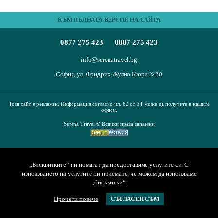
КЪМ ПЪЛНАТА ВЕРСИЯ НА САЙТА
0877 275 423
0887 275 423
info@serenatravel.bg
София, ул. Фридрих Жулио Кюри №20
Този сайт е рекламен. Информация съгласно чл. 82 от ЗТ може да получите в нашите
офиси.
Serena Travel © Всички права запазени
„Бисквитките“ ни помагат да предоставяме услугите си. С
използването на услугите ни приемате, че можем да използваме
„бисквитки“.
Прочети повече
СЪГЛАСЕН СЪМ