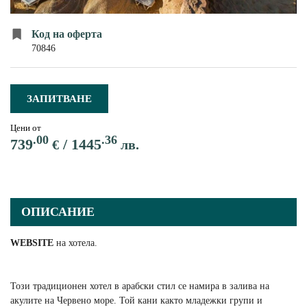
ПЪТЕВОДИТЕЛ
Код на оферта
За нас
Условия за пътуване
70846
Документи
Полезна информация
Банкови реквизити
Контакти
ЗАПИТВАНЕ
Запитване
Цени от
.00
.36
739
/
1445
€
лв.
ОПИСАНИЕ
WEBSITE
на хотела.
Този традиционен хотел в арабски стил се намира в залива на
акулите на Червено море. Той кани както младежки групи и