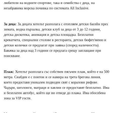
любители на водните спортове, така и семейства с деца, на
незабравима морска почивка по системата All Inclusive.
За деца:
За децата хотелът разполага с отопляем детски басейн през
зимата, водна пързалка, детски клуб за деца от 3 до 12 години,
детска дискотека, анимация и детска площадка. Безплатни
креватчета, специални столове в ресторанта, детски бюфет/меню и
детски колички се предлагат при заявка (според наличността).
Бавачка за деца над 3 години се предлага срещу заплащане при
поискване.
Плаж:
Хотелът разполага със собствен пясъчен плаж, който е на 500
метра. Снабден е с понтон и се намира на трета брегова линия,
което предоставя уникален подводен свят с коралови рифове.
Чадъри, шезлонги, матраци и хавлии се предоставят безплатно. Има
и безплатен автобус, който ще ви отведе до плажа. Има обособена
зона за VIP гости.