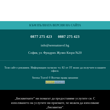
КЪМ ПЪЛНАТА ВЕРСИЯ НА САЙТА
0877 275 423
0887 275 423
info@serenatravel.bg
София, ул. Фридрих Жулио Кюри №20
Този сайт е рекламен. Информация съгласно чл. 82 от ЗТ може да получите в нашите
офиси.
Serena Travel © Всички права запазени
„Бисквитките“ ни помагат да предоставяме услугите си. С
използването на услугите ни приемате, че можем да използваме
„бисквитки“.