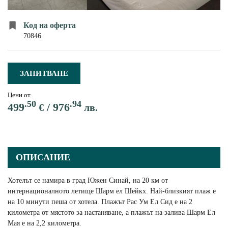
ПЪТЕВОДИТЕЛ
Код на оферта
За нас
Условия за пътуване
70846
Документи
Полезна информация
Банкови реквизити
Контакти
ЗАПИТВАНЕ
Запитване
Цени от
.50
.94
499
/
976
€
лв.
ОПИСАНИЕ
Хотелът се намира в град Южен Синай, на 20 км от
интернационалното летище Шарм ел Шейкх. Най-близкият плаж е
на 10 минути пеша от хотела. Плажът Рас Ум Ел Сид е на 2
километра от мястото за настаняване, а плажът на залива Шарм Ел
Мая е на 2,2 километра.