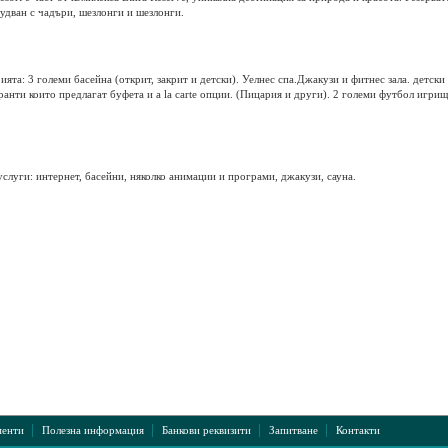
удван с чадъри, шезлонги и шезлонги.
ията: 3 големи басейна (открит, закрит и детски). Уелнес спа.Джакузи и фитнес зала. детски
ранти които предлагат буфета и a la carte опции. (Пицария и други). 2 големи футбол игрищ
услуги: интернет, басейни, няколко анимации и програми, джакузи, сауна.
|
|
|
|
енти
Полезна информация
Банкови реквизити
Запитване
Контакти