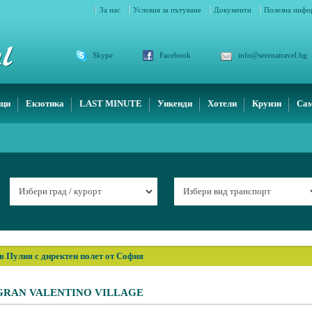
За нас
Условия за пътуване
Документи
Полезна инф
Skype
Facebook
info@serenatravel.bg
ици
Екзотика
LAST MINUTE
Уикенди
Хотели
Круизи
Сам
в Пулия с директен полет от София
RAN VALENTINO VILLAGE