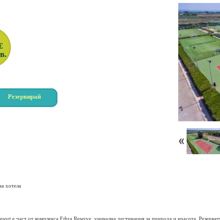
€
в.
Резервирай
а хотела
esort е част от комплекса Ethra Reserve, уникална дестинация за природа и красота. Резерват