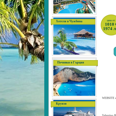
цена от:
Хотели в Чужбина
1010 
1974 л
Почивки в Гърция
WEBSITE н
Круизи
Valentino R