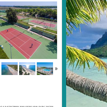
ът е в естествена зона изглед към дълъг частен