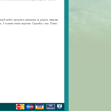
 клуб който предлага анимазии за децата. няколко
а. 3 големи тенис кортове. Стрелба с лък. Тенис