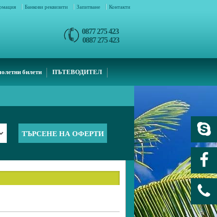
ормация
Банкови реквизити
Запитване
Контакти
0877 275 423
0887 275 423
олетни билети
ПЪТЕВОДИТЕЛ