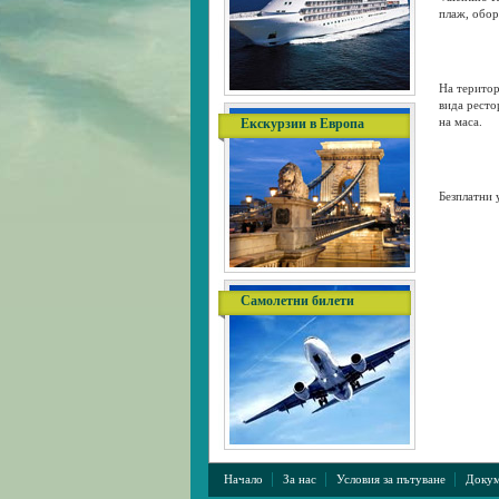
плаж, обор
На територ
вида ресто
на маса.
Екскурзии в Европа
Безплатни 
Самолетни билети
|
|
|
Начало
За нас
Условия за пътуване
Докум