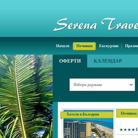
Начало
Почивки
Екскурзии
Празн
ОФЕРТИ
КАЛЕНДАР
Почивка 
Хотели в България
G